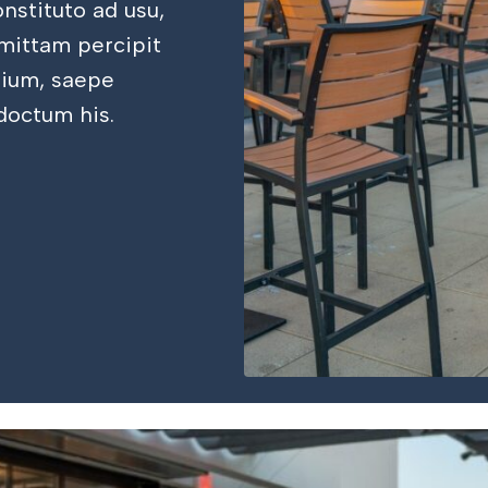
nstituto ad usu,
mittam percipit
nium, saepe
doctum his.