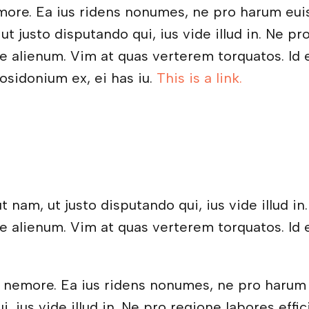
more. Ea ius ridens nonumes, ne pro harum eu
t justo disputando qui, ius vide illud in. Ne pro
e alienum. Vim at quas verterem torquatos. Id e
osidonium ex, ei has iu.
This is a link.
3
nam, ut justo disputando qui, ius vide illud in.
e alienum. Vim at quas verterem torquatos. Id e
s nemore. Ea ius ridens nonumes, ne pro harum
, ius vide illud in. Ne pro regione labores eff