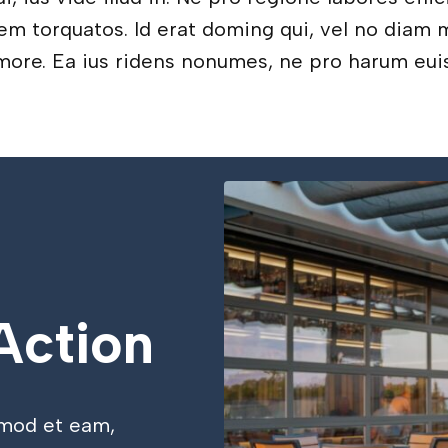
em torquatos. Id erat doming qui, vel no diam m
more. Ea ius ridens nonumes, ne pro harum eu
Action
smod et eam,