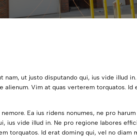
2
nam, ut justo disputando qui, ius vide illud in.
e alienum. Vim at quas verterem torquatos. Id e
s nemore. Ea ius ridens nonumes, ne pro harum
, ius vide illud in. Ne pro regione labores eff
em torquatos. Id erat doming qui, vel no diam m