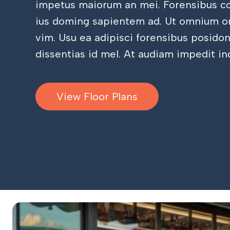
impetus maiorum an mei. Forensibus co
ius doming sapientem ad. Ut omnium o
vim. Usu ea adipisci forensibus posido
dissentias id mel. At audiam impedit in
View Floor Plans