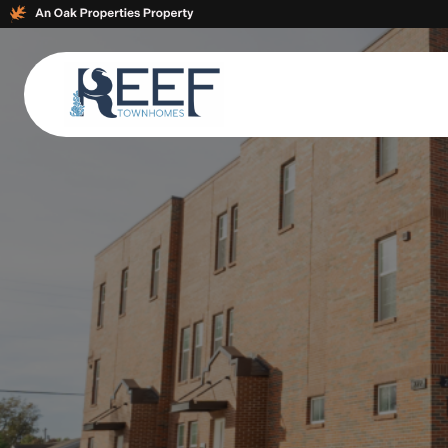
× CLOSE
Video and Photos Tour
Amenities
Floor Plans
Apply Today